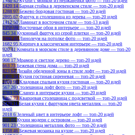
1558
35
Кухни с мойкой из нержавейки фото — топ-20 идей
1420
14
Барная стойка в деревенском стиле — топ-20 идей
1288
97
Бежево бордовая гостиная — топ-20 идей
2895
67
Фартук и столешница из дерева — топ-20 идей
1412
50
Ламинат в восточном стиле — топ-13 идей
1357
59
Восточные обои в интерьере — топ-20 идей
845
34
Кухонный фартук из серой плитки — топ-20 идей
1996
45
Линолеум на потолке фото — топ-20 идей
1682
95
Кирпич в классическом интерьере — топ-20 идей
920
41
Комната в морском стиле в деревянном доме — топ-20
идей
908
17
Мрамор и светлое дерево — топ-20 идей
663
73
Бежевая стена дома — топ-20 идей
823
64
Дизайн обеденной зоны в стиле лофт — топ-20 идей
1401
34
Кухня гостиная сиреневая — топ-20 идей
2859
90
Кладовая спальня кухня гостиная — топ-20 идей
567
26
Столешница лофт фото — топ-20 идей
2783
75
Сланец в интерьере кухни — топ-20 идей
1467
73
Кварцевая столешница с подсветкой — топ-20 идей
2470
11
Белая кухня с фартуком цвета металлик — топ-20
идей
2018
6
Зеленый цвет в интерьере лофт — топ-20 идей
898
89
Кухни модерн с островом — топ-20 идей
901
23
Столешница металлик фото — топ-20 идей
1358
46
Бежевая мозаика на кухне — топ-20 идей