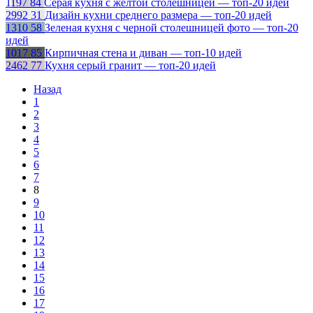
1197
84
Серая кухня с желтой столешницей — топ-20 идей
2992
31
Дизайн кухни среднего размера — топ-20 идей
1310
58
Зеленая кухня с черной столешницей фото — топ-20
идей
1017
85
Кирпичная стена и диван — топ-10 идей
2462
77
Кухня серый гранит — топ-20 идей
Назад
1
2
3
4
5
6
7
8
9
10
11
12
13
14
15
16
17