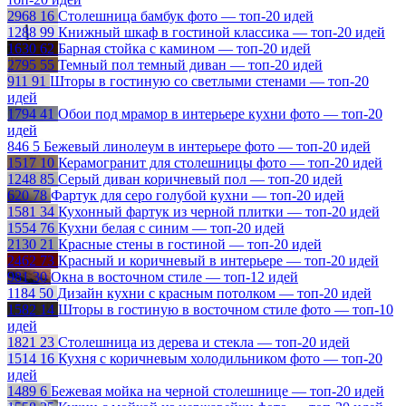
2968
16
Столешница бамбук фото — топ-20 идей
1288
99
Книжный шкаф в гостиной классика — топ-20 идей
1630
62
Барная стойка с камином — топ-20 идей
2795
55
Темный пол темный диван — топ-20 идей
911
91
Шторы в гостиную со светлыми стенами — топ-20
идей
1794
41
Обои под мрамор в интерьере кухни фото — топ-20
идей
846
5
Бежевый линолеум в интерьере фото — топ-20 идей
1517
10
Керамогранит для столешницы фото — топ-20 идей
1248
85
Серый диван коричневый пол — топ-20 идей
620
78
Фартук для серо голубой кухни — топ-20 идей
1581
34
Кухонный фартук из черной плитки — топ-20 идей
1554
76
Кухни белая с синим — топ-20 идей
2130
21
Красные стены в гостиной — топ-20 идей
2462
73
Красный и коричневый в интерьере — топ-20 идей
981
30
Окна в восточном стиле — топ-12 идей
1184
50
Дизайн кухни с красным потолком — топ-20 идей
1582
14
Шторы в гостиную в восточном стиле фото — топ-10
идей
1821
23
Столешница из дерева и стекла — топ-20 идей
1514
16
Кухня с коричневым холодильником фото — топ-20
идей
1489
6
Бежевая мойка на черной столешнице — топ-20 идей