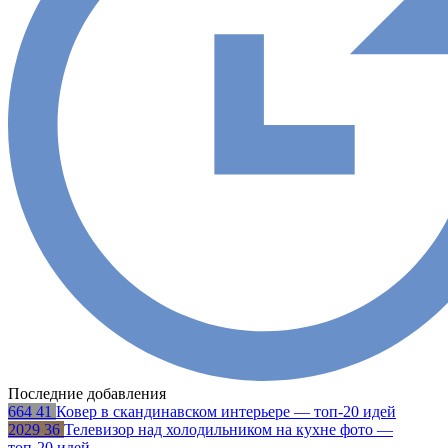
Последние добавления
664
41
Ковер в скандинавском интерьере — топ-20 идей
2029
36
Телевизор над холодильником на кухне фото —
топ-20 идей