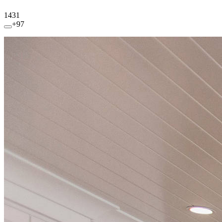
1431
+97