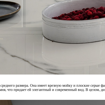
реднего размера. Она имеет врезную мойку и плоские серые фас
ня, что придает ей элегантный и современный вид. В целом, ди